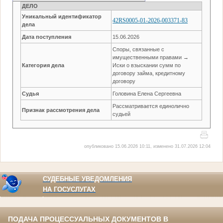
ДЕЛО
Уникальный идентификатор
42RS0005-01-2026-003371-83
дела
Дата поступления
15.06.2026
Споры, связанные с
имущественными правами →
Категория дела
Иски о взыскании сумм по
договору займа, кредитному
договору
Судья
Головина Елена Сергеевна
Рассматривается единолично
Признак рассмотрения дела
судьей
опубликовано 15.06.2026 10:11, изменено 31.07.2026 12:04
СУДЕБНЫЕ УВЕДОМЛЕНИЯ
НА ГОСУСЛУГАХ
ПОДАЧА ПРОЦЕССУАЛЬНЫХ ДОКУМЕНТОВ В