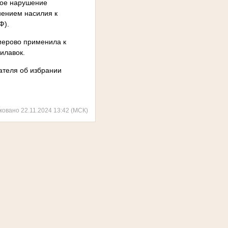
убое нарушение
нением насилия к
Ф).
емерово применила к
илавок.
ателя об избрании
ковано 22.11.2024 13:42 (МСК)