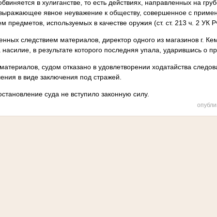
обвиняется в хулиганстве, то есть действиях, направленных на гр
 выражающее явное неуважение к обществу, совершенное с приме
 предметов, используемых в качестве оружия (ст. ст. 213 ч. 2 УК Р
ленных следствием материалов, директор одного из магазинов г. К
 насилие, в результате которого последняя упала, ударившись о пр
материалов, судом отказано в удовлетворении ходатайства следов
ения в виде заключения под стражей.
остановление суда не вступило законную силу.
опубли