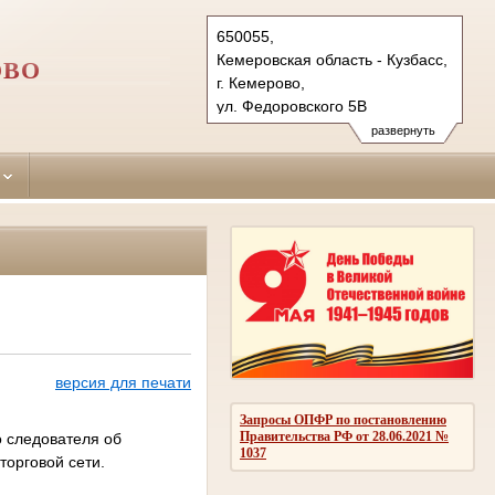
650055,
Кемеровская область - Кузбасс,
ОВО
г. Кемерово,
ул. Федоровского 5В
Тел.: (384-2) 75-26-29
развернуть
zavodskiy.kmr@sudrf.ru
версия для печати
Запросы ОПФР по постановлению
Правительства РФ от 28.06.2021 №
о следователя об
1037
торговой сети.