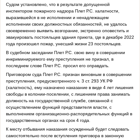
Судом установлено, что в результате допущенной
инспектором пожарного надзора Плет Р.С. халатности,
выразившейся в не исполнении и ненадлежащем
исполнении своих должностных обязанностей, не удалось
своевременно выявить возгорание, экстренно оповестить и
эвакуировать постояльцев здания приюта, где в декабре 2022
года произошел пожар, унесший жизни 23 постояльцев.
В судебном заседании Плет Р.С. свою вину в совершении
инкриминируемого ему преступления не признал, в
последнем слове Плет Р.С. просил его оправдать.
Приговором суда Плет Р.С. признан виновным в совершении
преступления, предусмотренного ч. 3 ст. 293 УК РФ
(халатность), ему назначено наказание в виде 4 лет лишения
свободы в колонии-поселении, с лишением права занимать
должность на государственной службе, связанной с
осуществлением функций представителя власти, с
выполнением организационно-распорядительных функций в
государственных органах на срок 4 года.
К месту отбывания наказания осужденный будет следовать
самостоятельно после вступления приговора в законную