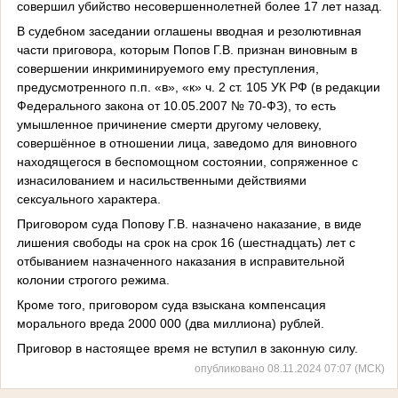
совершил убийство несовершеннолетней более 17 лет назад.
В судебном заседании оглашены вводная и резолютивная
части приговора, которым Попов Г.В. признан виновным в
совершении инкриминируемого ему преступления,
предусмотренного п.п. «в», «к» ч. 2 ст. 105 УК РФ (в редакции
Федерального закона от 10.05.2007 № 70-ФЗ), то есть
умышленное причинение смерти другому человеку,
совершённое в отношении лица, заведомо для виновного
находящегося в беспомощном состоянии, сопряженное с
изнасилованием и насильственными действиями
сексуального характера.
Приговором суда Попову Г.В. назначено наказание, в виде
лишения свободы на срок на срок 16 (шестнадцать) лет с
отбыванием назначенного наказания в исправительной
колонии строгого режима.
Кроме того, приговором суда взыскана компенсация
морального вреда 2000 000 (два миллиона) рублей.
Приговор в настоящее время не вступил в законную силу.
опубликовано 08.11.2024 07:07 (МСК)