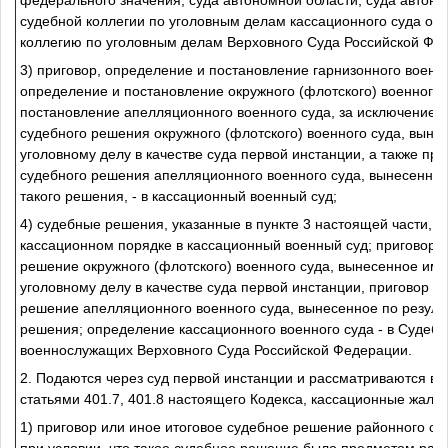
судебной коллегии по уголовным делам кассационного суда об
коллегию по уголовным делам Верховного Суда Российской Фе
3) приговор, определение и постановление гарнизонного военно
определение и постановление окружного (флотского) военного 
постановление апелляционного военного суда, за исключением 
судебного решения окружного (флотского) военного суда, вынес
уголовному делу в качестве суда первой инстанции, а также при
судебного решения апелляционного военного суда, вынесенног
такого решения, - в кассационный военный суд;
4) судебные решения, указанные в пункте 3 настоящей части, е
кассационном порядке в кассационный военный суд; приговор и
решение окружного (флотского) военного суда, вынесенное им 
уголовному делу в качестве суда первой инстанции, приговор и
решение апелляционного военного суда, вынесенное по резуль
решения; определение кассационного военного суда - в Судеб
военнослужащих Верховного Суда Российской Федерации.
2. Подаются через суд первой инстанции и рассматриваются в
статьями 401.7, 401.8 настоящего Кодекса, кассационные жалоб
1) приговор или иное итоговое судебное решение районного суд
при условии, что такое судебное решение было предметом рас