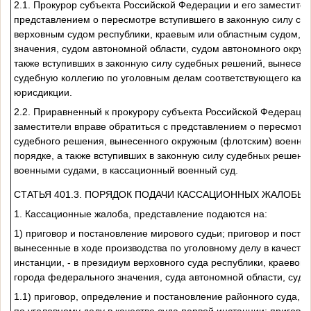
2.1. Прокурор субъекта Российской Федерации и его заместител
представлением о пересмотре вступившего в законную силу су
верховным судом республики, краевым или областным судом, 
значения, судом автономной области, судом автономного округ
также вступивших в законную силу судебных решений, вынесен
судебную коллегию по уголовным делам соответствующего кас
юрисдикции.
2.2. Приравненный к прокурору субъекта Российской Федерации
заместители вправе обратиться с представлением о пересмотре
судебного решения, вынесенного окружным (флотским) военны
порядке, а также вступивших в законную силу судебных решен
военными судами, в кассационный военный суд.
СТАТЬЯ 401.3. ПОРЯДОК ПОДАЧИ КАССАЦИОННЫХ ЖАЛОБЫ,
1. Кассационные жалоба, представление подаются на:
1) приговор и постановление мирового судьи; приговор и поста
вынесенные в ходе производства по уголовному делу в качеств
инстанции, - в президиум верховного суда республики, краевого
города федерального значения, суда автономной области, суда 
1.1) приговор, определение и постановление районного суда, 
по уголовному делу в качестве суда первой инстанции; пригово