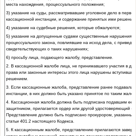
места нахождения, процессуального положения;
3) указание на суды, рассматривавшие уголовное дело в перво
кассационной инстанции, и содержание принятых ими решений
4) указание на судебные решения, которые обжалуются;
5) указание на допущенные судами существенные нарушения но
процессуального закона, повлиявшие на исход дела, с приведе
свидетельствующих о таких нарушениях;
6) просьбу лица, подающего жалобу, представление.
2. В кассационной жалобе лица, не принимавшего участия в дел
права или законные интересы этого лица нарушены вступившим
решением.
3. Если кассационные жалоба, представление ранее подавались
инстанции, в них должно быть указано принятое по таким жало
4. Кассационная жалоба должна быть подписана подавшим ее л
защитником, прилагается ордер или другой удостоверяющий ег
Представление должно быть подписано прокурором, указанным в
статьи 401.2 настоящего Кодекса.
5. К кассационным жалобе, представлению прилагаются завер
копии судебных решений, принятых по данному уголовному дел